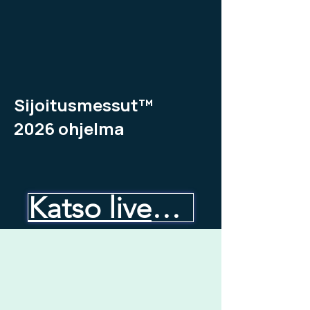
Sijoitusmessut™
2026
ohjelma
Katso livenä kauppalehdestä