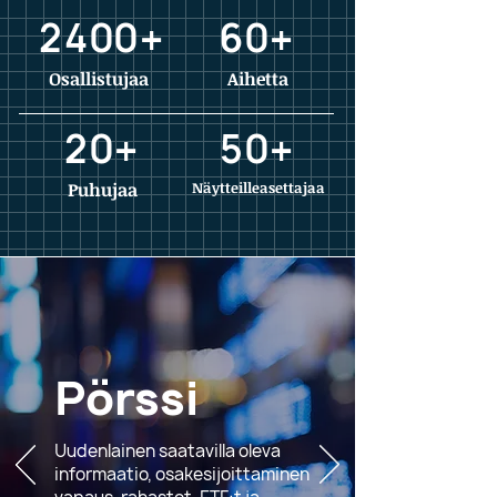
2400+
60+
Sijoitusmessut tarjoavat loistavan 
kohtaamisareenan alan toimijoille ja 
Osallistujaa
Aihetta
sijoittamisesta kiinnostuneille 
henkilöille.

20+
50+
Messuille on ilmainen sisäänpääsy 
rekisteröityneille kävijöille.

Puhujaa
Näytteilleasettajaa
Tervetuloa!
Pörssi
Uudenlainen saatavilla oleva
informaatio, osakesijoittaminen