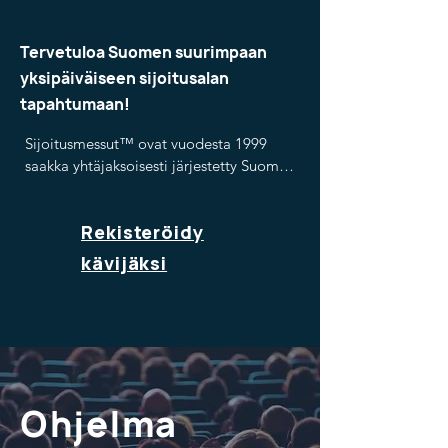
Tervetuloa Suomen suurimpaan
yksipäiväiseen sijoitusalan
tapahtumaan!
Sijoitusmessut™ ovat vuodesta 1999 
saakka yhtäjaksoisesti järjestetty Suomen 
suurin, vanhin ja

merkittävin yksipäiväinen sijoitusalan 
Rekisteröidy
tapahtuma.

kävijäksi
Tapahtuma avaa jälleen ovet 
näytteilleasettajille ja messuvieraille 
8.5.2025 Tampere-talossa

Messuille on ilmainen sisäänpääsy 
rekisteröityneille kävijöille.
Ohjelma