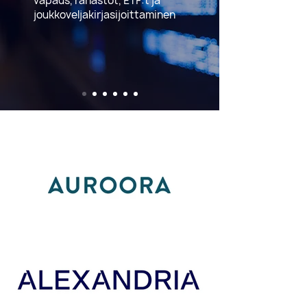
vapaus, rahastot, ETF:t ja
joukkoveljakirjasijoittaminen