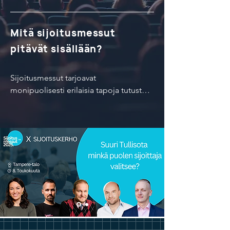
Mitä sijoitusmessut
pitävät sisällään?
Sijoitusmessut tarjoavat 
monipuolisesti erilaisia tapoja tutustua 
sijoittamiseen liittyviin ajankohtaisiin 
aiheisiin: tarjolla on 
keskustelupaneeleita, haastatteluita, 
keynote-puheenvuoroja ja ajantasaisia 
katsauksia sijoittamisen kentältä.

Messujen yhteydessä järjesteään mm. 
Kauppakamarin sekä Suomen 
Yrittäjien kanssa yritysseminaari joka 
tarjoaa erityisesti yrittäjiä koskettavia 
ajankohtaisia aiheita.
